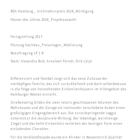
1
2
3
4
5
6
7
8
9
10
11
12
13
14
15
BDA Hamburg _ Architekturpreis 2018_Würdigung
Häuser des Jahres 2018_Projektauswahl
Fertigstellung 2017
Planung Hochbau_Freianlagen_Möblierung
Beauftragung LP 1-8
Team: Alexandra Bub, Annaleen Feindt, Dirk Lütje
Differenziert und flexibel zeigt sich das neue Zuhause der
vierköpfigen Familie, das sich zurückhaltend und doch selbstbewusst
in die Folge von freistehenden Einfamlienhäusern im Villengebiet des
Hamburger Westen einreiht.
Straßenseitig bilden die zwei relativ geschlossenen Volumen des
Wohnhauses und der Garage als ineinander verschobene Kuben einen
großzügigen Eingangsbereich aus. Die zurückspringende Loggia
unterstützt die skulpturale Wirkung. Der lebendige, warmtonige
Ziegel und das helle Eichenholz verleihen der kantigen Form einen
einladenden Charakter.
Für die Verblendfassade wurde ein Klinker in Wasserstrich-Qualität