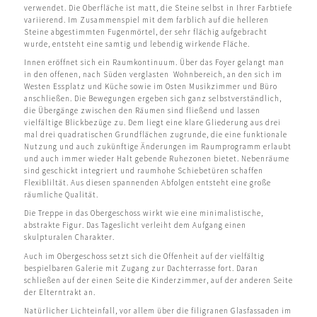
verwendet. Die Oberfläche ist matt, die Steine selbst in Ihrer Farbtiefe
variierend. Im Zusammenspiel mit dem farblich auf die helleren
Steine abgestimmten Fugenmörtel, der sehr flächig aufgebracht
wurde, entsteht eine samtig und lebendig wirkende Fläche.
Innen eröffnet sich ein Raumkontinuum. Über das Foyer gelangt man
in den offenen, nach Süden verglasten
Wohnbereich, an den sich im
Westen Essplatz und Küche sowie im Osten Musikzimmer und Büro
anschließen. Die Bewegungen ergeben sich ganz selbstverständlich,
die Übergänge zwischen den Räumen sind fließend und lassen
vielfältige Blickbezüge zu. Dem liegt eine klare Gliederung aus drei
mal drei quadratischen Grundflächen zugrunde, die eine funktionale
Nutzung und auch zukünftige Änderungen im Raumprogramm erlaubt
und auch immer wieder Halt gebende Ruhezonen bietet. Nebenräume
sind geschickt integriert und raumhohe Schiebetüren schaffen
Flexibliltät. Aus diesen spannenden Abfolgen entsteht eine große
räumliche Qualität.
Die Treppe in das Obergeschoss wirkt wie eine minimalistische,
abstrakte Figur. Das Tageslicht verleiht dem Aufgang einen
skulpturalen Charakter.
Auch im Obergeschoss setzt sich die Offenheit auf der vielfältig
bespielbaren Galerie mit Zugang zur Dachterrasse fort. Daran
schließen auf der einen Seite die Kinderzimmer, auf der anderen Seite
der Elterntrakt an.
Natürlicher Lichteinfall, vor allem über die filigranen Glasfassaden im