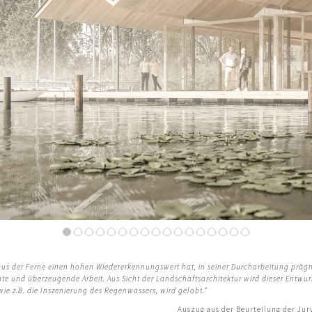
1
2
3
4
5
6
7
8
9
10
11
12
13
14
15
16
h aus der Ferne einen hohen Wiedererkennungswert hat, in
seiner Durcharbeitung prägn
e und überzeugende Arbeit. Aus Sicht der Landschaftsarchitektur wird dieser Entwur
ie z.B. die Inszenierung
des Regenwassers, wird gelobt.“
Auszug aus der Beurteilung der Jur