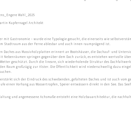
rens_Engere Wahl_2025
artin Kupfernagel Architekt
r mit Gastronomie – wurde eine Typologie gesucht, die einerseits wie selbstverstä
im Stadtraum aus der Ferne ablesbar und auch innen raumprägend ist.
den Daches aus Massivholzplatten erinnert an Bootshäuser, die Dachauf- und Unters
it Nebenräumen springen gegenüber dem Dach zurück, es entstehen wertvolle über
etter geschützt. Durch die lineare, sich wiederholende Struktur des Dachfaltwerke
 den Raum großzügig zur Alster. Die Öffentlichkeit wird niederschwellig dazu eing
esuchen.
rstärkt sich der Eindruck des schwebenden, gefalteten Daches und ist auch vom g
aufe einen Vorhang aus Wassertropfen, Speier entwässern direkt in den See. Das Se
Faltung und angemessene Achsmaße entsteht eine Holzbauarchitektur, die nachhaltig