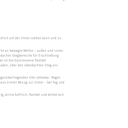
ndlich auf der Alster stehen kann und zu
icht an bewegte Wellen – außen und innen.
dachte Stegbereiche für Erschließung
s ist die Gastronomie flexibel
eladen, über den überdachten Steg ans
egenüberliegenden Ufer ablesbar. Regen
ehaus nimmt Bezug zur Alster – bei Tag und
, wirtschaftlich, flexibel und ästhetisch