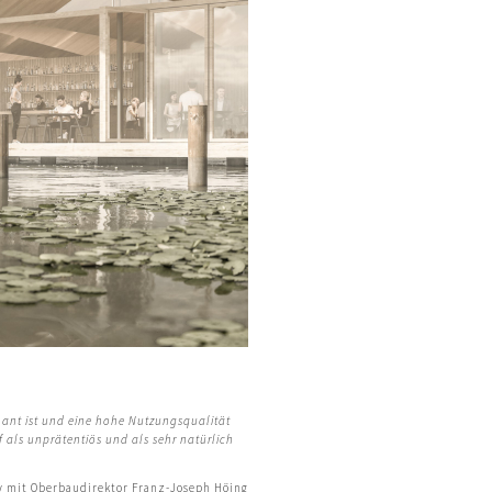
17
ant ist und eine hohe Nutzungsqualität
f als
unprätentiös und als sehr natürlich
y mit Oberbaudirektor Franz-Joseph Höing