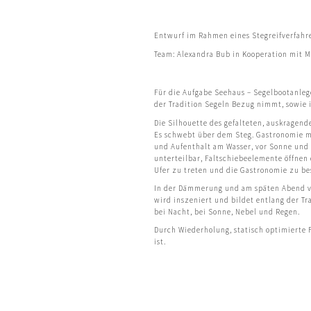
Entwurf im Rahmen eines Stegreifverfah
Team: Alexandra Bub in Kooperation mit M
Für die Aufgabe Seehaus – Segelbootanlege
der Tradition Segeln Bezug nimmt, sowie 
Die Silhouette des gefalteten, auskragen
Es schwebt über dem Steg. Gastronomie m
und Aufenthalt am Wasser, vor Sonne und W
unterteilbar, Faltschiebeelemente öffnen
Ufer zu treten und die Gastronomie zu b
In der Dämmerung und am späten Abend ve
wird inszeniert und bildet entlang der Tr
bei Nacht, bei Sonne, Nebel und Regen.
Durch Wiederholung, statisch optimierte 
ist.